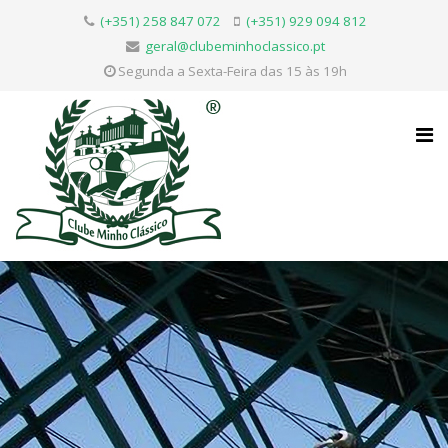
(+351) 258 847 072
(+351) 929 094 812
geral@clubeminhoclassico.pt
Segunda a Sexta-Feira das 15 às 19h