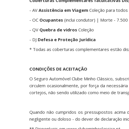
Coberturas Complementares facultativas Dis
- AV
Assistência em Viagem
Coleção para todos 
- OC
Ocupantes
(inclui condutor) | Morte - 7.5
- QV
Quebra de vidros
Coleção
- DJ
Defesa e Proteção Jurídica
* Todas as coberturas complementares estão disp
CONDIÇÕES DE ACEITAÇÃO
O Seguro Automóvel Clube Minho Clássico, subscri
circulem ocasionalmente, por força da necessári
cortejos, não sendo utilizado como meio de transp
Quando não cumpridos os pressupostos acima des
negligente ou doloso - do dever de declaração inic
** Disponíveis em www.clubeminhoclassico.pt