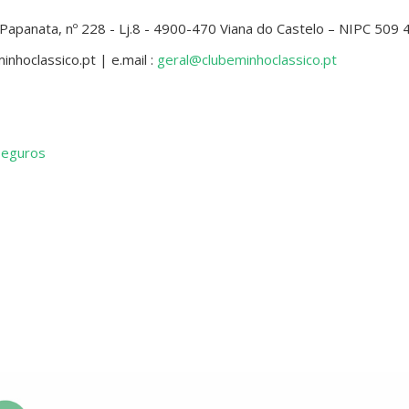
a Papanata, nº 228 - Lj.8 - 4900-470 Viana do Castelo – NIPC 509
nhoclassico.pt | e.mail :
geral@clubeminhoclassico.pt
 seguros