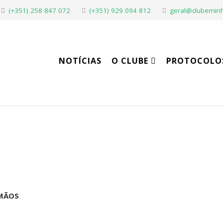
(+351) 258 847 072
(+351) 929 094 812
geral@clubeminh
NOTÍCIAS
O CLUBE
PROTOCOLO
 MÃOS