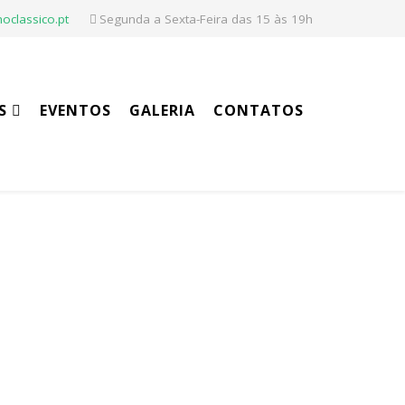
oclassico.pt
Segunda a Sexta-Feira das 15 às 19h
S
EVENTOS
GALERIA
CONTATOS