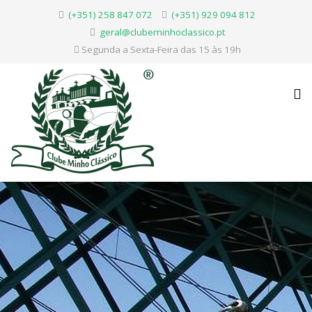
(+351) 258 847 072
(+351) 929 094 812
geral@clubeminhoclassico.pt
Segunda a Sexta-Feira das 15 às 19h