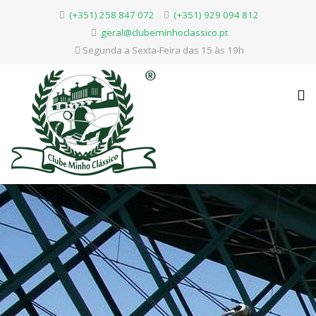
(+351) 258 847 072
(+351) 929 094 812
geral@clubeminhoclassico.pt
Segunda a Sexta-Feira das 15 às 19h